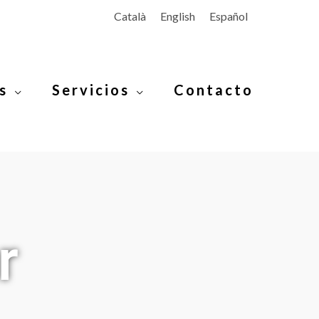
Català
English
Español
s
Servicios
Contacto
r